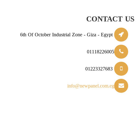
CONTACT US
6th Of October Industrial Zone - Giza - Egypt
01118226005
01223327683
info@newpanel.com.eg